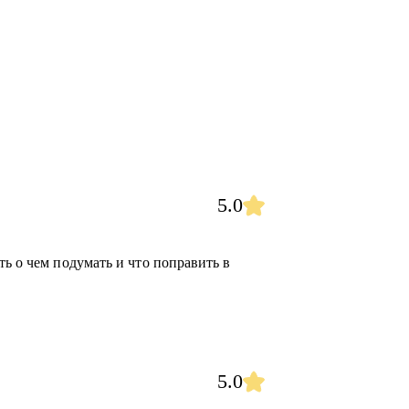
 в маркетинге.
настраиванием процессов в команде и
ти на позицию директора по маркетингу или
 кто хочет перейти на роль в маркетинге на
5.0
роль, и нуждается в менторстве.
ть о чем подумать и что поправить в
5.0