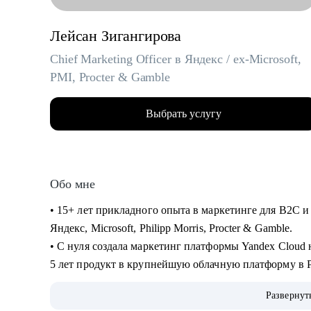
Лейсан Зигангирова
Chief Marketing Officer в Яндекс / ex-Microsoft,
PMI, Procter & Gamble
Выбрать услугу
Обо мне
• 15+ лет прикладного опыта в маркетинге для B2C и
Яндекс, Microsoft, Philipp Morris, Procter & Gamble.
• С нуля создала маркетинг платформы Yandex Cloud на
5 лет продукт в крупнейшую облачную платформу в Ро
аудиторий бизнеса и индивидуальных пользователей
Развернут
• Обладаю глубоким пониманием технологий и языка