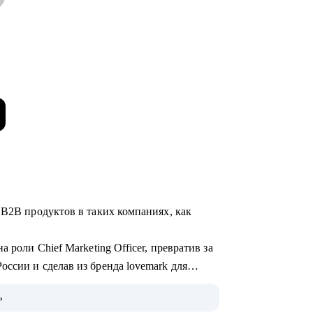
 B2B продуктов в таких компаниях, как
 роли Сhief Marketing Officer, превратив за
ссии и сделав из бренда lovemark для
.
ь
 инженеров и разработчиков и умею