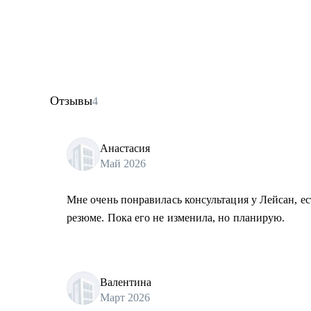
• Подготовлю к собеседованию на желаемую позицию
• Если вы уже директор по маркетингу, то помогу с 
проконсультирую, как нанимать сильных людей.
Кому могу помочь:
• Тим-лидам и senior-маркетологам, кто хочет вырас
Отзывы
4
CMO, особенно в технологичных компаниях
• Специалистам из рекламных и креативных агентств,
стороне клиента
Анастасия
Май 2026
• Директорам по маркетингу, кто только получил эту 
Мне очень понравилась консультация у Лейсан, ес
резюме. Пока его не изменила, но планирую.
Валентина
Март 2026