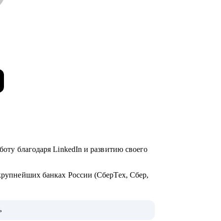
аботу благодаря LinkedIn и развитию своего
крупнейших банках России (СберТех, Сбер,
а группы проджектов (7 человек) за 4 года.
ь
рофессионального бренда в Linkedin. Более