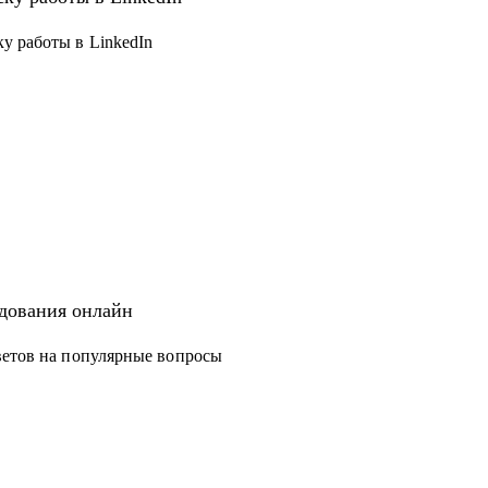
очет строить карьеру за рубежом
у работы в LinkedIn
енческих позиций
едования онлайн
ветов на популярные вопросы