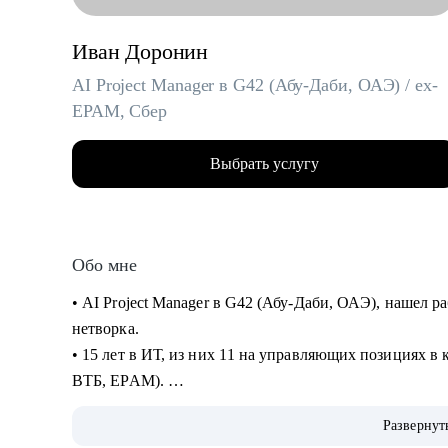
Иван Доронин
AI Project Manager в G42 (Абу-Даби, ОАЭ) / ex-
EPAM, Сбер
Выбрать услугу
Обо мне
• AI Project Manager в G42 (Абу-Даби, ОАЭ), нашел р
нетворка.
• 15 лет в ИТ, из них 11 на управляющих позициях в 
ВТБ, EPAM).
• Прошел путь от администратора проектов до тимлид
Развернут
• Карьерный консультант и специалист по развитию п